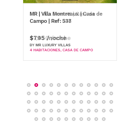
MR | Villa Bennett | Casa de
MR | Villa Montreaux | Casa de
MR |
Campo | Ref: 347
Campo | Ref: 538
Ref:
$1,450 /noche
$795 /noche
$69
BY
BY
MR LUXURY VILLAS
MR LUXURY VILLAS
BY
MR
4 HABITACIONES
4 HABITACIONES
CASA DE CAMPO
CASA DE CAMPO
3 HA