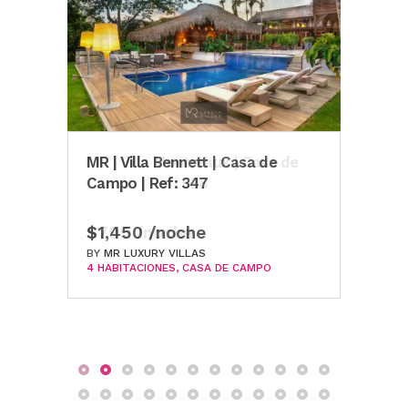
MR | Villa Bennett | Casa de
MR | Villa Montreaux | Casa de
MR |
Campo | Ref: 347
Campo | Ref: 538
Ref:
$1,450 /noche
$795 /noche
$59
BY
BY
MR LUXURY VILLAS
MR LUXURY VILLAS
BY
MR
4 HABITACIONES
4 HABITACIONES
CASA DE CAMPO
CASA DE CAMPO
4 HA