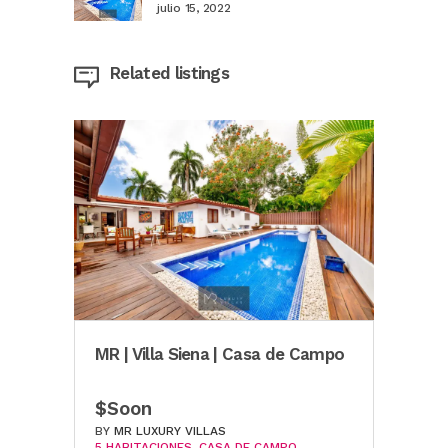
julio 15, 2022
Related listings
MR | Villa Siena | Casa de Campo
MR | Villa Oleandra | Casa de
MR |
Campo
Cam
$Soon
$Soon
$45
BY
MR LUXURY VILLAS
5 HABITACIONES
CASA DE CAMPO